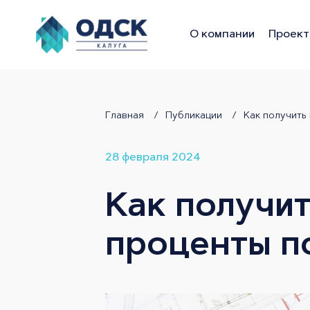
О компании
Проект
Калуга
Главная
Публикации
Как получить
28 февраля 2024
Как получит
проценты п
ЖК Геометрия-Призма
Времена года
ОДСК Калуга