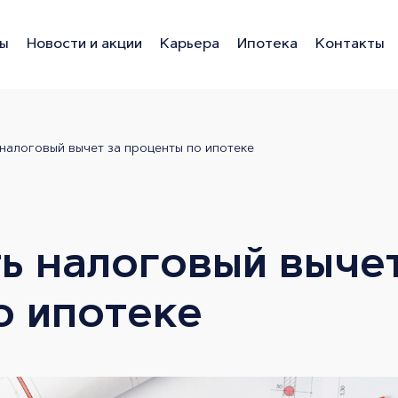
ы
Новости и акции
Карьера
Ипотека
Контакты
Липецк
 налоговый вычет за проценты по ипотеке
ь налоговый вычет
о ипотеке
Горизонт
ЖК Дуэт
ЖК Геометрия-Вершина
Династия