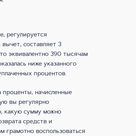
я.
е, регулируется
 вычет, составляет 3
что эквивалентно 390 тысячам
оказалась ниже указанного
уплаченных процентов.
а проценты, начисленные
рую вы регулярно
о, какую сумму можно
озврата средств и
ам грамотно воспользоваться