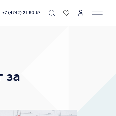
+7 (4742) 21-80-67
Орёл
 за
ЖК Геометрия-Куб
Зеленый квартал
ЖК Ге
Н