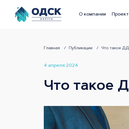
О компании
Проект
Калуга
Главная
Публикации
Что такое ДД
4 апреля 2024
Что такое Д
ЖК Геометрия-Призма
Времена года
ОДСК Калуга