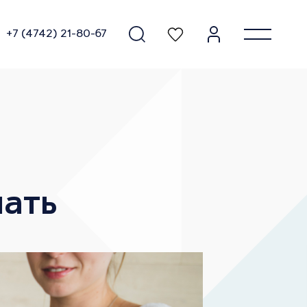
+7 (4742) 21-80-67
Орёл
лать
ЖК Геометрия-Куб
Зеленый квартал
ЖК Ге
Н