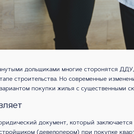
анутыми дольщиками многие сторонятся ДДУ,
тапе строительства. Но современные изменен
ариантом покупки жилья с существенными ск
вляет
юридический документ, который заключается
астройщиком (девелопером) при покупке квар