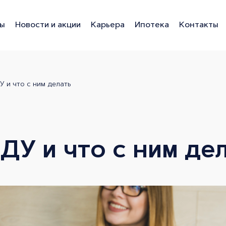
ы
Новости и акции
Карьера
Ипотека
Контакты
Липецк
У и что с ним делать
ДУ и что с ним де
Горизонт
ЖК Дуэт
ЖК Геометрия-Вершина
Династия